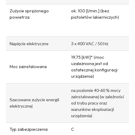
Zużycie sprężonego
ok. 100 [l/min.] (bez
powietrza
pistoletów lakierniczych)
Napięcie elektryczne
3 x 400 VAC / 50 Hz
19,75 [kW]* (moc
uzależniona jest od
Moc zainstalowana
ostatecznej konfiguracji
urządzenia)
na poziomie 40-60 % mocy
zainstalowanej (w zależności
Szacowane zużycie energii
od trybu pracy oraz
elektrycznej
warunków eksploatacji
urządzenia)
Typ zabezpieczenia
C